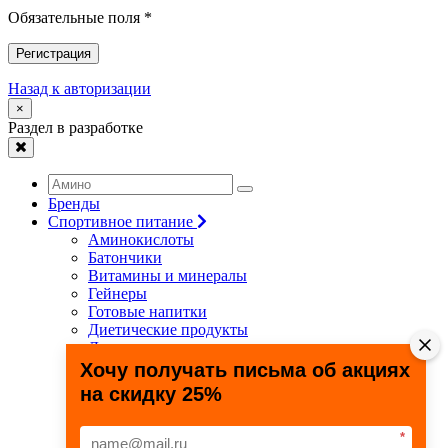
Обязательные поля *
Регистрация
Назад к авторизации
×
Раздел в разработке
Бренды
Спортивное питание
Аминокислоты
Батончики
Витамины и минералы
Гейнеры
Готовые напитки
Диетические продукты
Для связок и суставов
Жиросжигатели
Хочу получать письма об акциях
Здоровье и долголетие
на скидку 25%
Креатин
Протеины
Специальные препараты
*