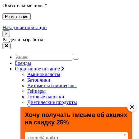
Обязательные поля *
Регистрация
Назад к авторизации
×
Раздел в разработке
Бренды
Спортивное питание
Аминокислоты
Батончики
Витамины и минералы
Гейнеры
Готовые напитки
Диетические продукты
Для связок и суставов
Жиросжигатели
Хочу получать письма об акциях
Здоровье и долголетие
на скидку 25%
Креатин
Протеины
Специальные препараты
*