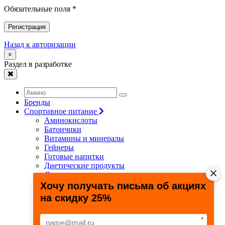
Обязательные поля *
Регистрация
Назад к авторизации
×
Раздел в разработке
Бренды
Спортивное питание
Аминокислоты
Батончики
Витамины и минералы
Гейнеры
Готовые напитки
Диетические продукты
Для связок и суставов
Жиросжигатели
Хочу получать письма об акциях
Здоровье и долголетие
на скидку 25%
Креатин
Протеины
Специальные препараты
*