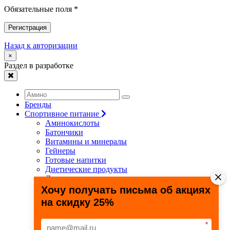
Обязательные поля *
Регистрация
Назад к авторизации
×
Раздел в разработке
Бренды
Спортивное питание
Аминокислоты
Батончики
Витамины и минералы
Гейнеры
Готовые напитки
Диетические продукты
Для связок и суставов
Жиросжигатели
Хочу получать письма об акциях
Здоровье и долголетие
на скидку 25%
Креатин
Протеины
Специальные препараты
*