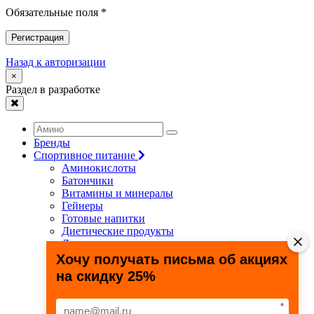
Обязательные поля *
Регистрация
Назад к авторизации
×
Раздел в разработке
Бренды
Спортивное питание
Аминокислоты
Батончики
Витамины и минералы
Гейнеры
Готовые напитки
Диетические продукты
Для связок и суставов
Жиросжигатели
Хочу получать письма об акциях
Здоровье и долголетие
на скидку 25%
Креатин
Протеины
Специальные препараты
*