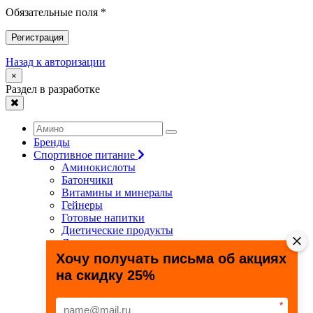
Обязательные поля *
Регистрация
Назад к авторизации
×
Раздел в разработке
Бренды
Спортивное питание
Аминокислоты
Батончики
Витамины и минералы
Гейнеры
Готовые напитки
Диетические продукты
Для связок и суставов
Жиросжигатели
Хочу получать письма об акциях
Здоровье и долголетие
на скидку 25%
Креатин
Протеины
Специальные препараты
*