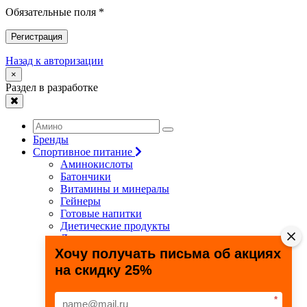
Обязательные поля *
Регистрация
Назад к авторизации
×
Раздел в разработке
Бренды
Спортивное питание
Аминокислоты
Батончики
Витамины и минералы
Гейнеры
Готовые напитки
Диетические продукты
Для связок и суставов
Жиросжигатели
Хочу получать письма об акциях
Здоровье и долголетие
на скидку 25%
Креатин
Протеины
Специальные препараты
*