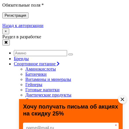
Обязательные поля *
Регистрация
Назад к авторизации
×
Раздел в разработке
Бренды
Спортивное питание
Аминокислоты
Батончики
Витамины и минералы
Гейнеры
Готовые напитки
Диетические продукты
Для связок и суставов
Жиросжигатели
Хочу получать письма об акциях
Здоровье и долголетие
на скидку 25%
Креатин
Протеины
Специальные препараты
*