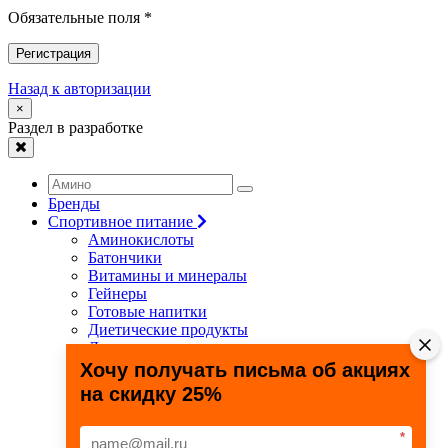
Обязательные поля *
Регистрация
Назад к авторизации
×
Раздел в разработке
Бренды
Спортивное питание
Аминокислоты
Батончики
Витамины и минералы
Гейнеры
Готовые напитки
Диетические продукты
Для связок и суставов
Жиросжигатели
Хочу получать письма об акциях
Здоровье и долголетие
на скидку 25%
Креатин
Протеины
Специальные препараты
*