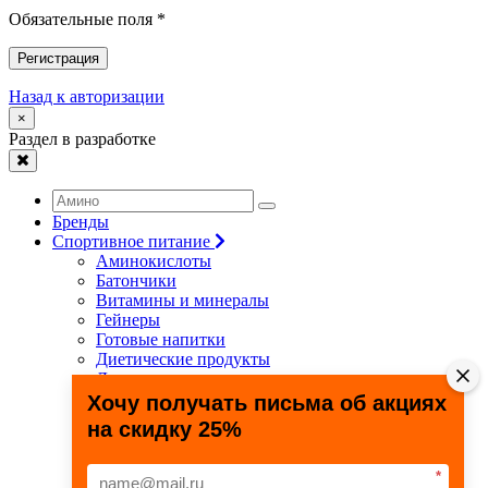
Обязательные поля *
Регистрация
Назад к авторизации
×
Раздел в разработке
Бренды
Спортивное питание
Аминокислоты
Батончики
Витамины и минералы
Гейнеры
Готовые напитки
Диетические продукты
Для связок и суставов
Жиросжигатели
Хочу получать письма об акциях
Здоровье и долголетие
на скидку 25%
Креатин
Протеины
Специальные препараты
*