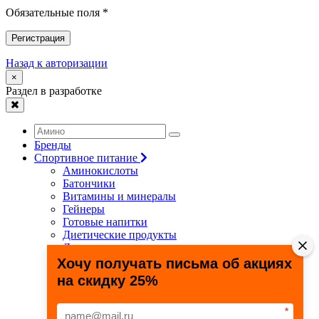
Обязательные поля *
Регистрация
Назад к авторизации
×
Раздел в разработке
Бренды
Спортивное питание
Аминокислоты
Батончики
Витамины и минералы
Гейнеры
Готовые напитки
Диетические продукты
Для связок и суставов
Жиросжигатели
Хочу получать письма об акциях
Здоровье и долголетие
на скидку 25%
Креатин
Протеины
Специальные препараты
*