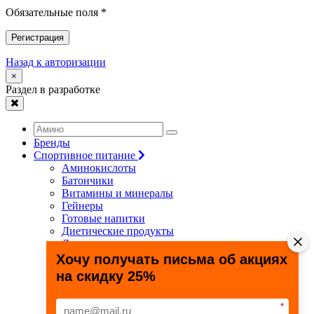
Обязательные поля *
Регистрация
Назад к авторизации
×
Раздел в разработке
Бренды
Спортивное питание
Аминокислоты
Батончики
Витамины и минералы
Гейнеры
Готовые напитки
Диетические продукты
Для связок и суставов
Жиросжигатели
Хочу получать письма об акциях
Здоровье и долголетие
на скидку 25%
Креатин
Протеины
Специальные препараты
*