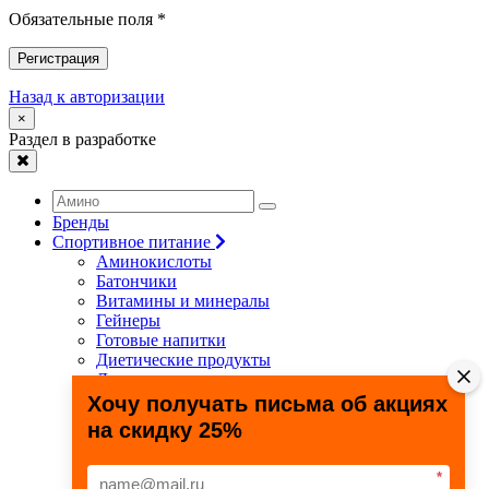
Обязательные поля *
Регистрация
Назад к авторизации
×
Раздел в разработке
Бренды
Спортивное питание
Аминокислоты
Батончики
Витамины и минералы
Гейнеры
Готовые напитки
Диетические продукты
Для связок и суставов
Жиросжигатели
Хочу получать письма об акциях
Здоровье и долголетие
на скидку 25%
Креатин
Протеины
Специальные препараты
*