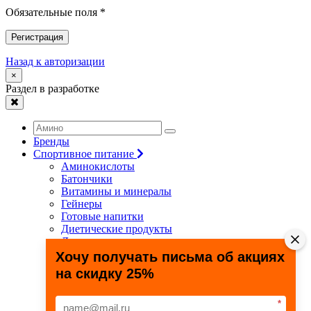
Обязательные поля *
Регистрация
Назад к авторизации
×
Раздел в разработке
Бренды
Спортивное питание
Аминокислоты
Батончики
Витамины и минералы
Гейнеры
Готовые напитки
Диетические продукты
Для связок и суставов
Жиросжигатели
Хочу получать письма об акциях
Здоровье и долголетие
на скидку 25%
Креатин
Протеины
Специальные препараты
*