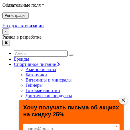
Обязательные поля *
Регистрация
Назад к авторизации
×
Раздел в разработке
Бренды
Спортивное питание
Аминокислоты
Батончики
Витамины и минералы
Гейнеры
Готовые напитки
Диетические продукты
Для связок и суставов
Жиросжигатели
Хочу получать письма об акциях
Здоровье и долголетие
на скидку 25%
Креатин
Протеины
Специальные препараты
*