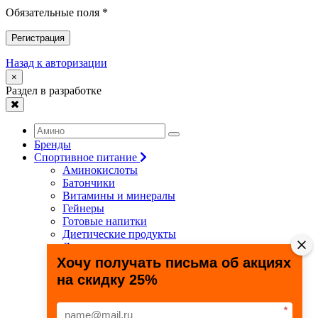
Обязательные поля *
Регистрация
Назад к авторизации
×
Раздел в разработке
Бренды
Спортивное питание
Аминокислоты
Батончики
Витамины и минералы
Гейнеры
Готовые напитки
Диетические продукты
Для связок и суставов
Жиросжигатели
Хочу получать письма об акциях
Здоровье и долголетие
на скидку 25%
Креатин
Протеины
Специальные препараты
*