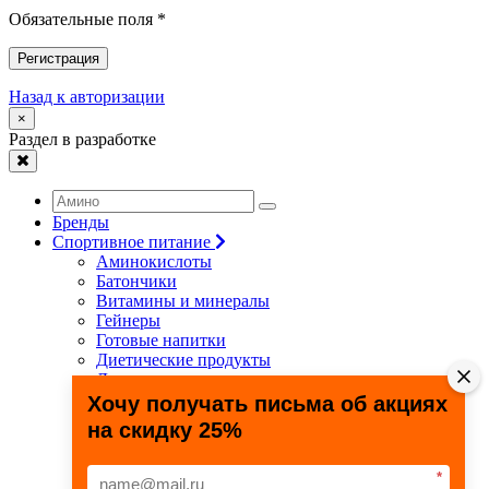
Обязательные поля *
Регистрация
Назад к авторизации
×
Раздел в разработке
Бренды
Спортивное питание
Аминокислоты
Батончики
Витамины и минералы
Гейнеры
Готовые напитки
Диетические продукты
Для связок и суставов
Жиросжигатели
Хочу получать письма об акциях
Здоровье и долголетие
на скидку 25%
Креатин
Протеины
Специальные препараты
*