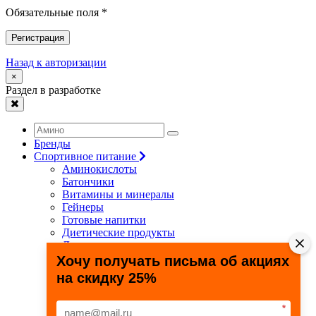
Обязательные поля *
Регистрация
Назад к авторизации
×
Раздел в разработке
Бренды
Спортивное питание
Аминокислоты
Батончики
Витамины и минералы
Гейнеры
Готовые напитки
Диетические продукты
Для связок и суставов
Жиросжигатели
Хочу получать письма об акциях
Здоровье и долголетие
на скидку 25%
Креатин
Протеины
Специальные препараты
*