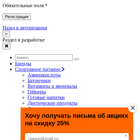
Обязательные поля *
Регистрация
Назад к авторизации
×
Раздел в разработке
Бренды
Спортивное питание
Аминокислоты
Батончики
Витамины и минералы
Гейнеры
Готовые напитки
Диетические продукты
Для связок и суставов
Жиросжигатели
Хочу получать письма об акциях
Здоровье и долголетие
на скидку 25%
Креатин
Протеины
Специальные препараты
*