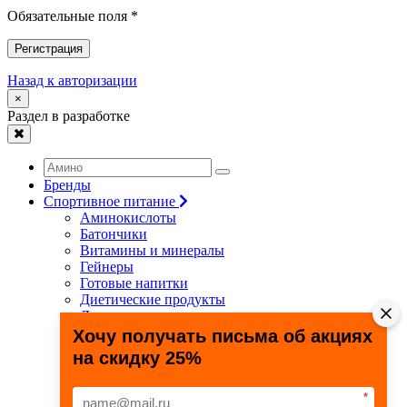
Обязательные поля *
Регистрация
Назад к авторизации
×
Раздел в разработке
Бренды
Спортивное питание
Аминокислоты
Батончики
Витамины и минералы
Гейнеры
Готовые напитки
Диетические продукты
Для связок и суставов
Жиросжигатели
Хочу получать письма об акциях
Здоровье и долголетие
на скидку 25%
Креатин
Протеины
Специальные препараты
*