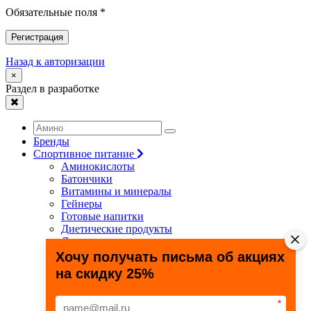
Обязательные поля *
Регистрация
Назад к авторизации
×
Раздел в разработке
Бренды
Спортивное питание
Аминокислоты
Батончики
Витамины и минералы
Гейнеры
Готовые напитки
Диетические продукты
Для связок и суставов
Жиросжигатели
Хочу получать письма об акциях
Здоровье и долголетие
на скидку 25%
Креатин
Протеины
Специальные препараты
*