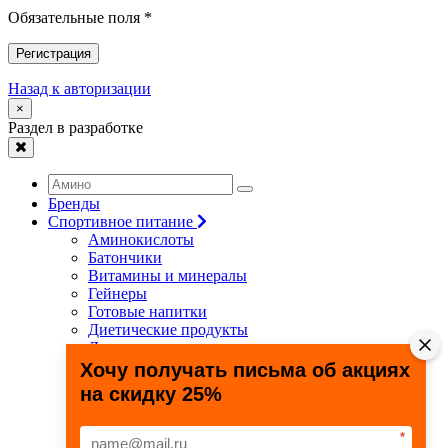
Обязательные поля *
Регистрация
Назад к авторизации
×
Раздел в разработке
Бренды
Спортивное питание
Аминокислоты
Батончики
Витамины и минералы
Гейнеры
Готовые напитки
Диетические продукты
Для связок и суставов
Жиросжигатели
Хочу получать письма об акциях
Здоровье и долголетие
на скидку 25%
Креатин
Протеины
Специальные препараты
*