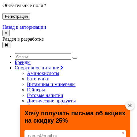
Обязательные поля *
Регистрация
Назад к авторизации
×
Раздел в разработке
Бренды
Спортивное питание
Аминокислоты
Батончики
Витамины и минералы
Гейнеры
Готовые напитки
Диетические продукты
Для связок и суставов
Жиросжигатели
Хочу получать письма об акциях
Здоровье и долголетие
на скидку 25%
Креатин
Протеины
Специальные препараты
*