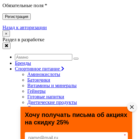
Обязательные поля *
Регистрация
Назад к авторизации
×
Раздел в разработке
Бренды
Спортивное питание
Аминокислоты
Батончики
Витамины и минералы
Гейнеры
Готовые напитки
Диетические продукты
Для связок и суставов
Жиросжигатели
Хочу получать письма об акциях
Здоровье и долголетие
на скидку 25%
Креатин
Протеины
Специальные препараты
*