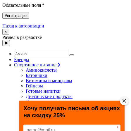
Обязательные поля *
Регистрация
Назад к авторизации
×
Раздел в разработке
Бренды
Спортивное питание
Аминокислоты
Батончики
Витамины и минералы
Гейнеры
Готовые напитки
Диетические продукты
Для связок и суставов
Жиросжигатели
Хочу получать письма об акциях
Здоровье и долголетие
на скидку 25%
Креатин
Протеины
Специальные препараты
*