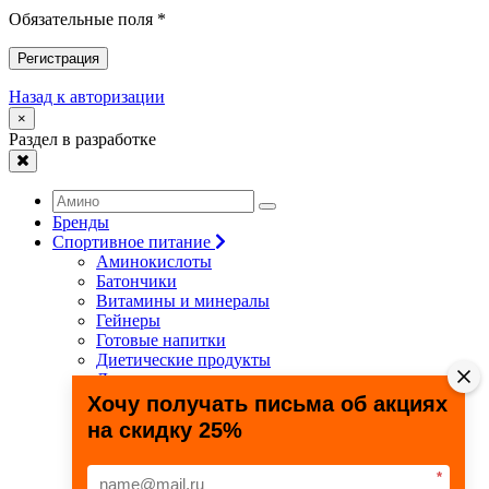
Обязательные поля *
Регистрация
Назад к авторизации
×
Раздел в разработке
Бренды
Спортивное питание
Аминокислоты
Батончики
Витамины и минералы
Гейнеры
Готовые напитки
Диетические продукты
Для связок и суставов
Жиросжигатели
Хочу получать письма об акциях
Здоровье и долголетие
на скидку 25%
Креатин
Протеины
Специальные препараты
*