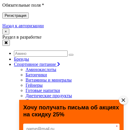
Обязательные поля *
Регистрация
Назад к авторизации
×
Раздел в разработке
Бренды
Спортивное питание
Аминокислоты
Батончики
Витамины и минералы
Гейнеры
Готовые напитки
Диетические продукты
Для связок и суставов
Жиросжигатели
Хочу получать письма об акциях
Здоровье и долголетие
на скидку 25%
Креатин
Протеины
Специальные препараты
*