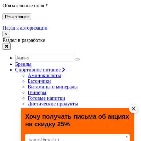
Обязательные поля *
Регистрация
Назад к авторизации
×
Раздел в разработке
Бренды
Спортивное питание
Аминокислоты
Батончики
Витамины и минералы
Гейнеры
Готовые напитки
Диетические продукты
Для связок и суставов
Жиросжигатели
Хочу получать письма об акциях
Здоровье и долголетие
на скидку 25%
Креатин
Протеины
Специальные препараты
*