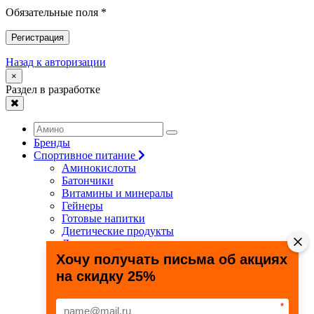
Обязательные поля *
Регистрация
Назад к авторизации
×
Раздел в разработке
Бренды
Спортивное питание
Аминокислоты
Батончики
Витамины и минералы
Гейнеры
Готовые напитки
Диетические продукты
Для связок и суставов
Жиросжигатели
Хочу получать письма об акциях
Здоровье и долголетие
на скидку 25%
Креатин
Протеины
Специальные препараты
*