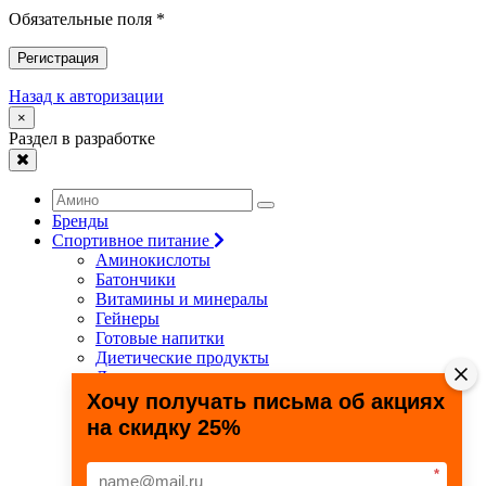
Обязательные поля *
Регистрация
Назад к авторизации
×
Раздел в разработке
Бренды
Спортивное питание
Аминокислоты
Батончики
Витамины и минералы
Гейнеры
Готовые напитки
Диетические продукты
Для связок и суставов
Жиросжигатели
Хочу получать письма об акциях
Здоровье и долголетие
на скидку 25%
Креатин
Протеины
Специальные препараты
*