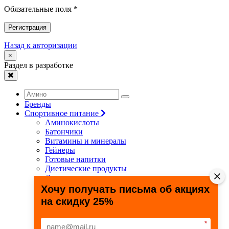
Обязательные поля *
Регистрация
Назад к авторизации
×
Раздел в разработке
Бренды
Спортивное питание
Аминокислоты
Батончики
Витамины и минералы
Гейнеры
Готовые напитки
Диетические продукты
Для связок и суставов
Жиросжигатели
Хочу получать письма об акциях
Здоровье и долголетие
на скидку 25%
Креатин
Протеины
Специальные препараты
*