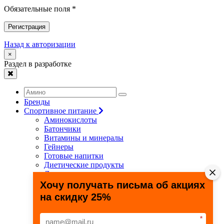
Обязательные поля *
Регистрация
Назад к авторизации
×
Раздел в разработке
Бренды
Спортивное питание
Аминокислоты
Батончики
Витамины и минералы
Гейнеры
Готовые напитки
Диетические продукты
Для связок и суставов
Жиросжигатели
Хочу получать письма об акциях
Здоровье и долголетие
на скидку 25%
Креатин
Протеины
Специальные препараты
*