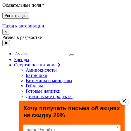
Обязательные поля *
Регистрация
Назад к авторизации
×
Раздел в разработке
Бренды
Спортивное питание
Аминокислоты
Батончики
Витамины и минералы
Гейнеры
Готовые напитки
Диетические продукты
Для связок и суставов
Жиросжигатели
Хочу получать письма об акциях
Здоровье и долголетие
на скидку 25%
Креатин
Протеины
Специальные препараты
*