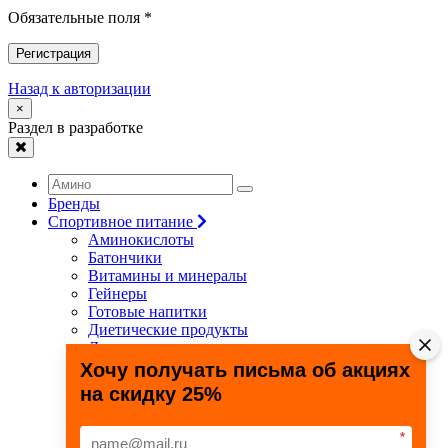
Обязательные поля *
Регистрация
Назад к авторизации
×
Раздел в разработке
Бренды
Спортивное питание
Аминокислоты
Батончики
Витамины и минералы
Гейнеры
Готовые напитки
Диетические продукты
Для связок и суставов
Жиросжигатели
Хочу получать письма об акциях
Здоровье и долголетие
на скидку 25%
Креатин
Протеины
Специальные препараты
*