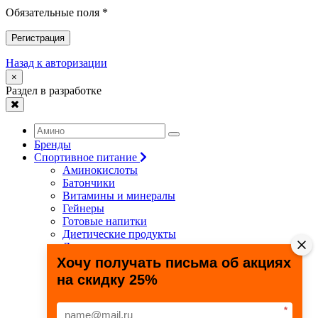
Обязательные поля *
Регистрация
Назад к авторизации
×
Раздел в разработке
Бренды
Спортивное питание
Аминокислоты
Батончики
Витамины и минералы
Гейнеры
Готовые напитки
Диетические продукты
Для связок и суставов
Жиросжигатели
Хочу получать письма об акциях
Здоровье и долголетие
на скидку 25%
Креатин
Протеины
Специальные препараты
*