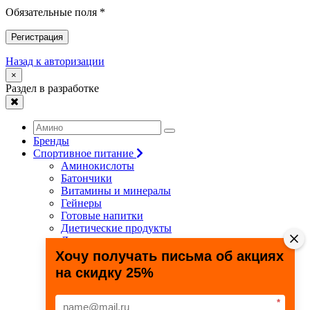
Обязательные поля *
Регистрация
Назад к авторизации
×
Раздел в разработке
Бренды
Спортивное питание
Аминокислоты
Батончики
Витамины и минералы
Гейнеры
Готовые напитки
Диетические продукты
Для связок и суставов
Жиросжигатели
Хочу получать письма об акциях
Здоровье и долголетие
на скидку 25%
Креатин
Протеины
Специальные препараты
*