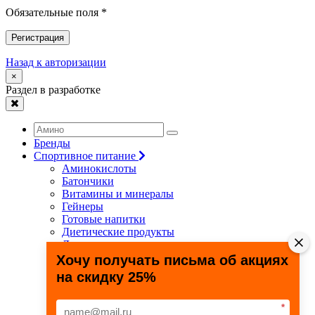
Обязательные поля *
Регистрация
Назад к авторизации
×
Раздел в разработке
Бренды
Спортивное питание
Аминокислоты
Батончики
Витамины и минералы
Гейнеры
Готовые напитки
Диетические продукты
Для связок и суставов
Жиросжигатели
Хочу получать письма об акциях
Здоровье и долголетие
на скидку 25%
Креатин
Протеины
Специальные препараты
*