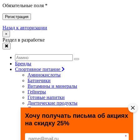
Обязательные поля *
Регистрация
Назад к авторизации
×
Раздел в разработке
Бренды
Спортивное питание
Аминокислоты
Батончики
Витамины и минералы
Гейнеры
Готовые напитки
Диетические продукты
Для связок и суставов
Жиросжигатели
Хочу получать письма об акциях
Здоровье и долголетие
на скидку 25%
Креатин
Протеины
Специальные препараты
*