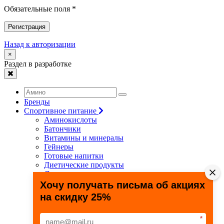
Обязательные поля *
Регистрация
Назад к авторизации
×
Раздел в разработке
Бренды
Спортивное питание
Аминокислоты
Батончики
Витамины и минералы
Гейнеры
Готовые напитки
Диетические продукты
Для связок и суставов
Жиросжигатели
Хочу получать письма об акциях
Здоровье и долголетие
на скидку 25%
Креатин
Протеины
Специальные препараты
*