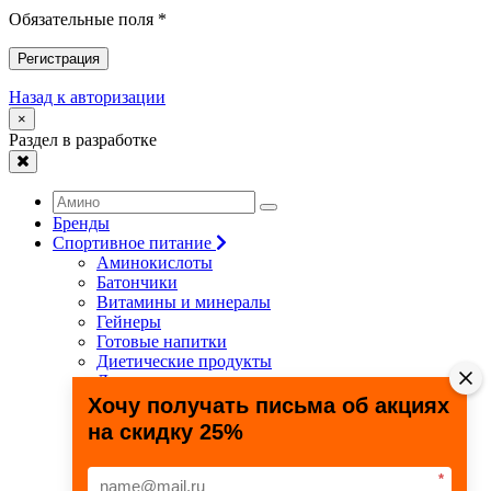
Обязательные поля *
Регистрация
Назад к авторизации
×
Раздел в разработке
Бренды
Спортивное питание
Аминокислоты
Батончики
Витамины и минералы
Гейнеры
Готовые напитки
Диетические продукты
Для связок и суставов
Жиросжигатели
Хочу получать письма об акциях
Здоровье и долголетие
на скидку 25%
Креатин
Протеины
Специальные препараты
*