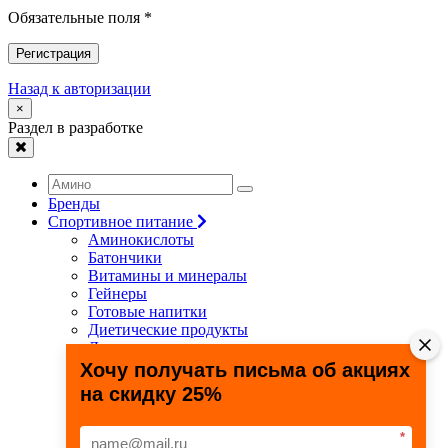
Обязательные поля *
Регистрация
Назад к авторизации
×
Раздел в разработке
Бренды
Спортивное питание
Аминокислоты
Батончики
Витамины и минералы
Гейнеры
Готовые напитки
Диетические продукты
Для связок и суставов
Жиросжигатели
Хочу получать письма об акциях
Здоровье и долголетие
на скидку 25%
Креатин
Протеины
Специальные препараты
*