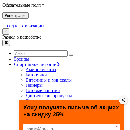
Обязательные поля *
Регистрация
Назад к авторизации
×
Раздел в разработке
Бренды
Спортивное питание
Аминокислоты
Батончики
Витамины и минералы
Гейнеры
Готовые напитки
Диетические продукты
Для связок и суставов
Жиросжигатели
Хочу получать письма об акциях
Здоровье и долголетие
на скидку 25%
Креатин
Протеины
Специальные препараты
*