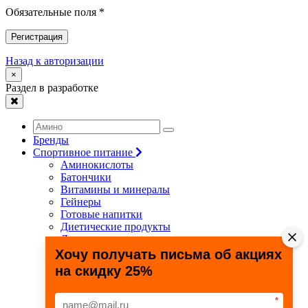
Обязательные поля *
Регистрация
Назад к авторизации
×
Раздел в разработке
Бренды
Спортивное питание
Аминокислоты
Батончики
Витамины и минералы
Гейнеры
Готовые напитки
Диетические продукты
Для связок и суставов
Жиросжигатели
Хочу получать письма об акциях
Здоровье и долголетие
на скидку 25%
Креатин
Протеины
Специальные препараты
*