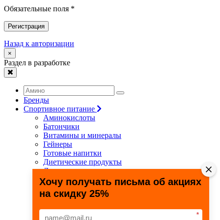
Обязательные поля *
Регистрация
Назад к авторизации
×
Раздел в разработке
Бренды
Спортивное питание
Аминокислоты
Батончики
Витамины и минералы
Гейнеры
Готовые напитки
Диетические продукты
Для связок и суставов
Жиросжигатели
Хочу получать письма об акциях
Здоровье и долголетие
на скидку 25%
Креатин
Протеины
Специальные препараты
*