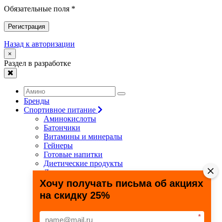
Обязательные поля *
Регистрация
Назад к авторизации
×
Раздел в разработке
Бренды
Спортивное питание
Аминокислоты
Батончики
Витамины и минералы
Гейнеры
Готовые напитки
Диетические продукты
Для связок и суставов
Жиросжигатели
Хочу получать письма об акциях
Здоровье и долголетие
на скидку 25%
Креатин
Протеины
Специальные препараты
*