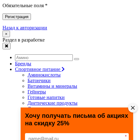
Обязательные поля *
Регистрация
Назад к авторизации
×
Раздел в разработке
Бренды
Спортивное питание
Аминокислоты
Батончики
Витамины и минералы
Гейнеры
Готовые напитки
Диетические продукты
Для связок и суставов
Жиросжигатели
Хочу получать письма об акциях
Здоровье и долголетие
на скидку 25%
Креатин
Протеины
Специальные препараты
*