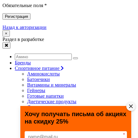
Обязательные поля *
Регистрация
Назад к авторизации
×
Раздел в разработке
Бренды
Спортивное питание
Аминокислоты
Батончики
Витамины и минералы
Гейнеры
Готовые напитки
Диетические продукты
Для связок и суставов
Жиросжигатели
Хочу получать письма об акциях
Здоровье и долголетие
на скидку 25%
Креатин
Протеины
Специальные препараты
*