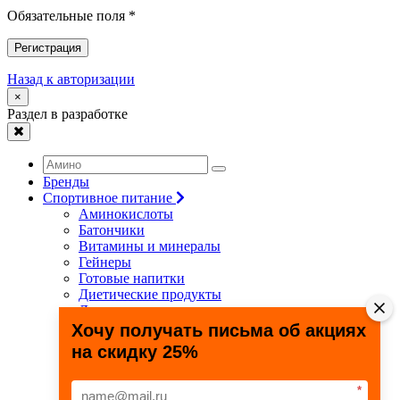
Обязательные поля *
Регистрация
Назад к авторизации
×
Раздел в разработке
Бренды
Спортивное питание
Аминокислоты
Батончики
Витамины и минералы
Гейнеры
Готовые напитки
Диетические продукты
Для связок и суставов
Жиросжигатели
Хочу получать письма об акциях
Здоровье и долголетие
на скидку 25%
Креатин
Протеины
Специальные препараты
*