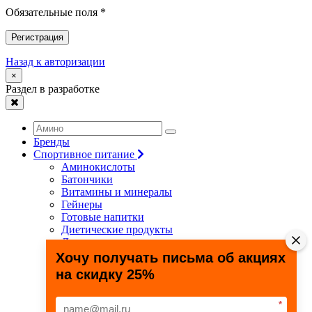
Обязательные поля *
Регистрация
Назад к авторизации
×
Раздел в разработке
Бренды
Спортивное питание
Аминокислоты
Батончики
Витамины и минералы
Гейнеры
Готовые напитки
Диетические продукты
Для связок и суставов
Жиросжигатели
Хочу получать письма об акциях
Здоровье и долголетие
на скидку 25%
Креатин
Протеины
Специальные препараты
*