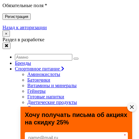
Обязательные поля *
Регистрация
Назад к авторизации
×
Раздел в разработке
Бренды
Спортивное питание
Аминокислоты
Батончики
Витамины и минералы
Гейнеры
Готовые напитки
Диетические продукты
Для связок и суставов
Жиросжигатели
Хочу получать письма об акциях
Здоровье и долголетие
на скидку 25%
Креатин
Протеины
Специальные препараты
*